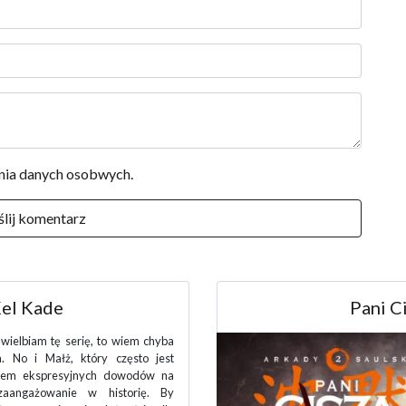
ania danych osobwych.
Saulski
Umrzesz kie
bym chciała, żeby każdy środkowy
rii tak wyglądał. Intrygujące
ie, wciąż rosnące napięcie,
dujące pod koniec w epickim