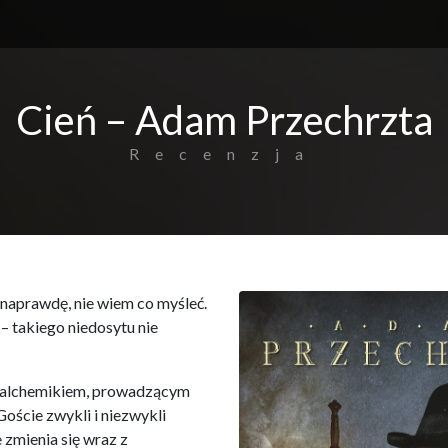
Cień – Adam Przechrzta
Recenzja
k naprawdę, nie wiem co myśleć.
j – takiego niedosytu nie
le alchemikiem, prowadzącym
Goście zwykli i niezwykli
 zmienia się wraz z