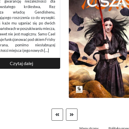
nku – Arkady Saulski nie bierze
. Mandukowie nie odpuścili i
ją w głąb kraju, zajmując kolejne
. Patriarcha rodu Nagata wysyła
 przeciw klanowi Węży, o którym
ię, że wspiera najeźdźców. Jego
klan może za chwilę wyginąć, gdyż
jest już stary, a jego małoletniego
wi choroba, na którą […]
Czytaj dalej
Mapa strony
Polityka pryw