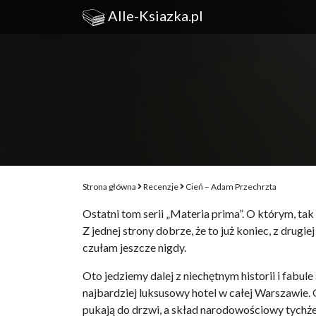
Alle-Ksiazka.pl
Strona główna
Recenzje
Cień – Adam Przechrzta
Ostatni tom serii „Materia prima”. O którym, ta
Z jednej strony dobrze, że to już koniec, z drugie
czułam jeszcze nigdy.
Oto jedziemy dalej z niechętnym historii i fabu
najbardziej luksusowy hotel w całej Warszawie. 
pukają do drzwi, a skład narodowościowy tychże