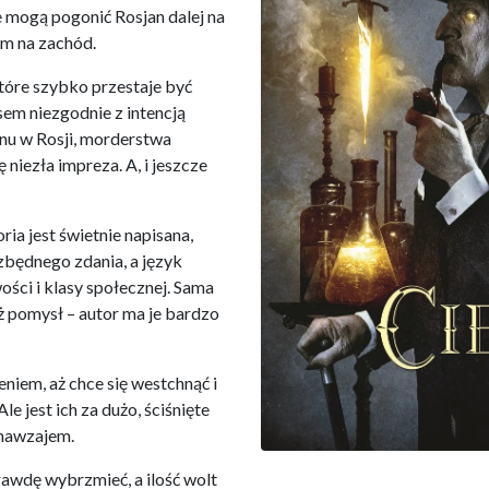
e mogą pogonić Rosjan dalej na
em na zachód.
 które szybko przestaje być
sem niezgodnie z intencją
anu w Rosji, morderstwa
 niezła impreza. A, i jeszcze
oria jest świetnie napisana,
 zbędnego zdania, a język
ści i klasy społecznej. Sama
ż pomysł – autor ma je bardzo
niem, aż chce się westchnąć i
le jest ich za dużo, ściśnięte
 nawzajem.
rawdę wybrzmieć, a ilość wolt