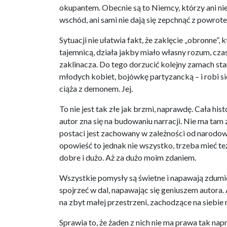
okupantem. Obecnie są to Niemcy, którzy ani ni
wschód, ani sami nie dają się zepchnąć z powrot
Sytuacji nie ułatwia fakt, że zaklęcie „obronne”,
tajemnicą, działa jakby miało własny rozum, cza
zaklinacza. Do tego dorzucić kolejny zamach st
młodych kobiet, bojówkę partyzancką – i robi się
ciąża z demonem. Jej.
To nie jest tak złe jak brzmi, naprawdę. Cała hist
autor zna się na budowaniu narracji. Nie ma tam
postaci jest zachowany w zależności od narodowo
opowieść to jednak nie wszystko, trzeba mieć te
dobre i dużo. Aż za dużo moim zdaniem.
Wszystkie pomysły są świetne i napawają zdumie
spojrzeć w dal, napawając się geniuszem autora. A
na zbyt małej przestrzeni, zachodzące na siebie
Sprawia to, że żaden z nich nie ma prawa tak nap