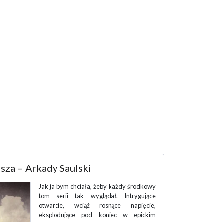
dy umrzesz – Angus Watson
„Co tam znowu czytasz?” spytał kolega.
Pokazuję mu książkę. „Hmm, bardzo
filozoficzny tytuł”, zaśmiał się. Nie
powiedziałabym, że filozoficzny, raczej