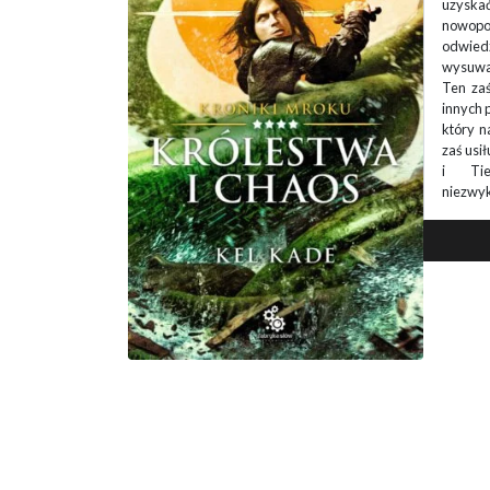
eżności dla
pojedy
stwa, Rez
jeńców
ndishenu,
zmierza
 do wysepki.
tereny
ię po dwóch
wojska
aniu miecza,
mówi s
y. Samo Cael
własny 
 okiem Frishy
on sam 
słabnącej
syna tra
owych […]