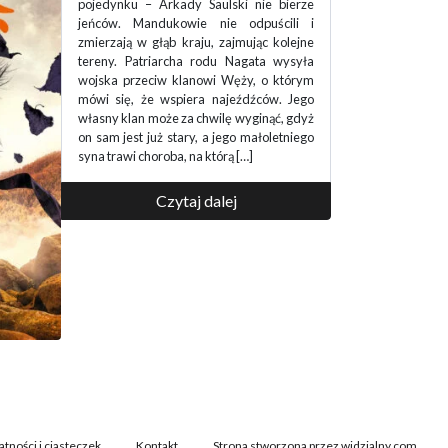
jest to coś w rodzaju godzenia się z
nieuniknionym losem. Gdyż zdanie
będące tytułem książki – „Umrzesz, kiedy
umrzesz” – bohaterowie wypowiadają w
wielu sytuacjach. Jest ono używane
zamiast „nie bądź beksą”. Ma się wrażenie,
że słowo „beksa” nie istnieje w słowniku
Wikingów. Gdyż niejako o nordyckich
wojownikach jest tu mowa. Wykorzystując
prawdopodobieństwo historyczne i […]
Czytaj dalej
atności i ciasteczek
Kontakt
Strona stworzona przez widzialny.com