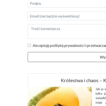
Akceptuję
politykę prywatności i przetwarz
Pani Cisza – Arkady 
o wiem chyba
Jak ja 
 często jest
tom se
 dowodów na
otwarc
storię. By
eksplo