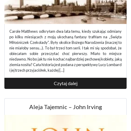
Carole Matthews odkryłam dwa lata temu, kiedy szukając odmiany
po kilku miesiącach z moją ukochaną fantasy trafiłam na „Święta
Miłośniczek Czekolady”. Były okolice Bożego Narodzenia (inaczej to
nie miałoby sensu…). To był trzeci tom serii. I tak mi się spodobał, że
obiecałam sobie przeczytać choć pierwszy. Miało to miejsce
niedawno. No bo jak tu nie kochać najbardziej pechowej kobiety, jaką
ziemia nosiła? Cała historia jest podana z perspektywy Lucy Lombard
i jej trzech przyjaciółek, każdej […]
Czytaj dalej
Aleja Tajemnic – John Irving