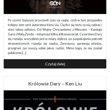
Po czymś lżejszym przyszedł czas na cegłę, czyli w tym przypadku
kolejny tom serii autorstwa Kena Liu. Ciężko się było za nią zabrać i
dość łatwo odłożyć. Od Wojny Chryzantemy z Mleczem – Kuniego
Garu z Matą Zyndu – minęło już kilka, kilkanaście lat. Cesarstwo Dary
się rozwija, wszystkim jest w miarę dobrze, po zaspokojeniu potrzeb
ekonomicznych rozwija się nauka. Zwycięzcy sprawują władzę,
przegrani zaś muszą sobie jakoś radzić. Mimo tego, że nie zostali
publicznie […]
Czytaj dalej
Królowie Dary – Ken Liu