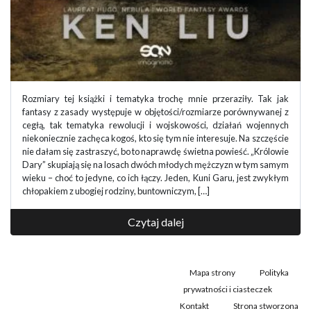
Rozmiary tej książki i tematyka trochę mnie przeraziły. Tak jak
fantasy z zasady występuje w objętości/rozmiarze porównywanej z
cegłą, tak tematyka rewolucji i wojskowości, działań wojennych
niekoniecznie zachęca kogoś, kto się tym nie interesuje. Na szczęście
nie dałam się zastraszyć, bo to naprawdę świetna powieść. „Królowie
Dary” skupiają się na losach dwóch młodych mężczyzn w tym samym
wieku – choć to jedyne, co ich łączy. Jeden, Kuni Garu, jest zwykłym
chłopakiem z ubogiej rodziny, buntowniczym, […]
Czytaj dalej
Mapa strony
Polityka
prywatności i ciasteczek
Kontakt
Strona stworzona