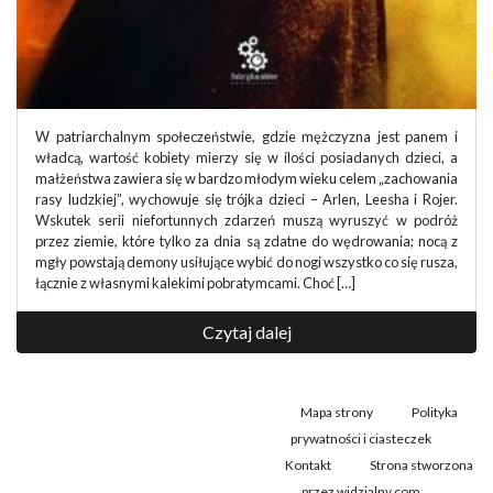
W patriarchalnym społeczeństwie, gdzie mężczyzna jest panem i
władcą, wartość kobiety mierzy się w ilości posiadanych dzieci, a
małżeństwa zawiera się w bardzo młodym wieku celem „zachowania
rasy ludzkiej”, wychowuje się trójka dzieci – Arlen, Leesha i Rojer.
Wskutek serii niefortunnych zdarzeń muszą wyruszyć w podróż
przez ziemie, które tylko za dnia są zdatne do wędrowania; nocą z
mgły powstają demony usiłujące wybić do nogi wszystko co się rusza,
łącznie z własnymi kalekimi pobratymcami. Choć […]
Czytaj dalej
Mapa strony
Polityka
prywatności i ciasteczek
Kontakt
Strona stworzona
przez widzialny.com