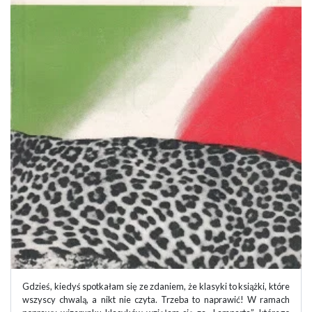
Gdzieś, kiedyś spotkałam się ze zdaniem, że klasyki to książki, które
wszyscy chwalą, a nikt nie czyta. Trzeba to naprawić! W ramach